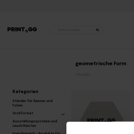
Produktsuche
Startseite
•
Produkte mit dem Stichwort „geometrische Form“
geometrische Form
1 Produkt
Kategorien
Ständer für Banner und
Folien
Großformat
Ausstellungssysteme und
Leuchtkästen
Eventbereich – Produkte für