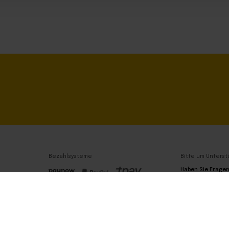
Bezahlsysteme
Bitte um Unterst
Haben Sie Frage
Wir sind hier!