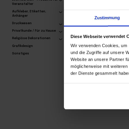
Veranstalter
Aufkleber, Etiketten,
Anhänger
Zustimmung
Sechseckige
Bieruntersetzer
Druckwesen
30,69€
Privatkunde / Für zu Hause
Diese Webseite verwendet 
Religiöse Dekorationen
Wir verwenden Cookies, um I
Grafikdesign
und die Zugriffe auf unsere 
Sonstiges
Website an unsere Partner fü
möglicherweise mit weiteren
der Dienste gesammelt habe