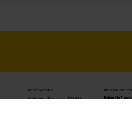
Bezahlsysteme
Bitte um Unterst
Haben Sie Frage
Wir sind hier!