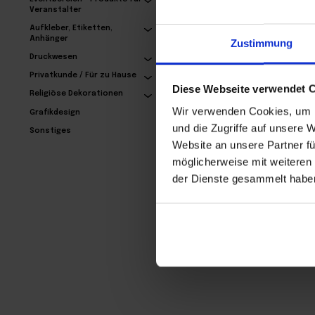
Veranstalter
Aufkleber, Etiketten,
Anhänger
Zustimmung
Streifenvorhang
KÜHLSTREIFEN (Fertige
Druckwesen
Sets)
124,05€
Privatkunde / Für zu Hause
Diese Webseite verwendet 
Religiöse Dekorationen
Wir verwenden Cookies, um I
Grafikdesign
und die Zugriffe auf unsere 
Sonstiges
Website an unsere Partner fü
möglicherweise mit weiteren
der Dienste gesammelt habe