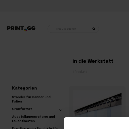
Produktsuche
Startseite
•
Produkte mit dem Stichwort „für die Werkstatt“
in die Werkstatt
1 Produkt
Kategorien
Ständer für Banner und
Folien
Großformat
Ausstellungssysteme und
Leuchtkästen
Eventbereich – Produkte für