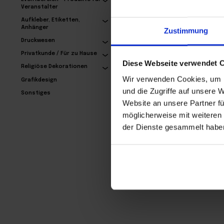
Veranstalter
Aufkleber, Etiketten,
Anhänger
Zustimmung
Sechseckige
Bieruntersetzer
Druckwesen
30,69€
Privatkunde / Für zu Hause
Diese Webseite verwendet 
Religiöse Dekorationen
Wir verwenden Cookies, um I
Grafikdesign
und die Zugriffe auf unsere 
Sonstiges
Website an unsere Partner fü
möglicherweise mit weiteren
der Dienste gesammelt habe