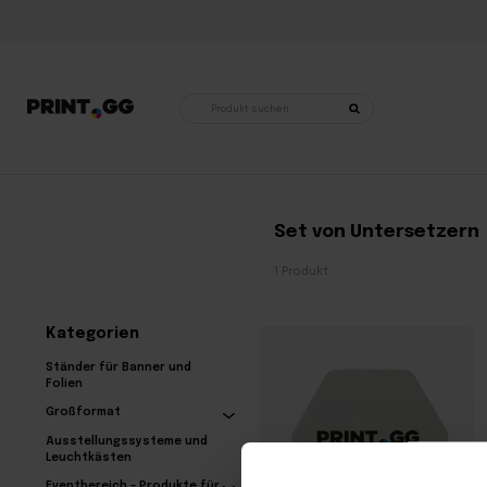
Produktsuche
Startseite
•
Produkte mit dem Stichwort „Untersetzer-Set“
Set von Untersetzern
1 Produkt
Kategorien
Ständer für Banner und
Folien
Großformat
Ausstellungssysteme und
Leuchtkästen
Eventbereich – Produkte für