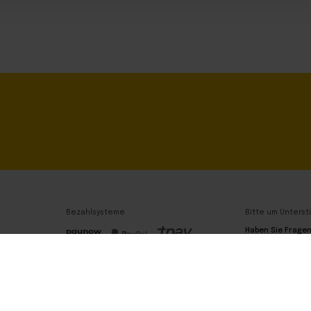
Bezahlsysteme
Bitte um Unterst
Haben Sie Frage
Wir sind hier!