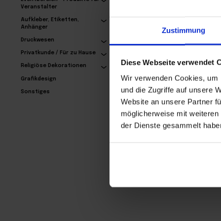
Veranstalter
Aufkleber, Etiketten,
Anhänger
Zustimmung
Exklusive Visitenkarten
– mit Veredelung
Druckwesen
24,77€
Privatkunde / Für zu Hause
Diese Webseite verwendet 
Religiöse Dekorationen
Wir verwenden Cookies, um I
Grafikdesign
und die Zugriffe auf unsere 
Sonstiges
Website an unsere Partner fü
möglicherweise mit weiteren
der Dienste gesammelt habe