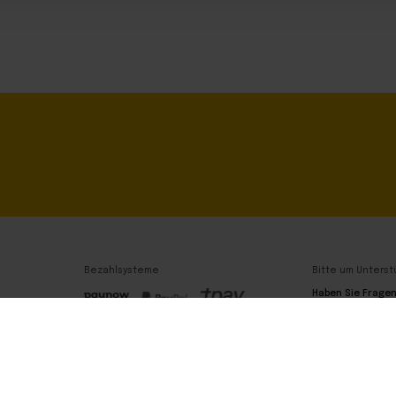
Bezahlsysteme
Bitte um Unterst
Haben Sie Frage
Wir sind hier!