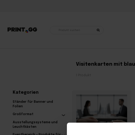
Produktsuche
Startseite
•
Produkte mit dem Stichwort „Visitenkarten mit blauer Folie“
Visitenkarten mit blau
1 Produkt
Kategorien
Ständer für Banner und
Folien
Großformat
Ausstellungssysteme und
Leuchtkästen
Eventbereich – Produkte für