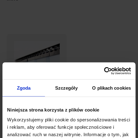
Zgoda
Szczegóły
O plikach cookies
Kurtyna
paskowa PASY
Niniejsza strona korzysta z plików cookie
CHŁODNICZE
(Gotowe
Wykorzystujemy pliki cookie do spersonalizowania treści
440,34 zł
zestawy)
i reklam, aby oferować funkcje społecznościowe i
analizować ruch w naszej witrynie. Informacje o tym, jak