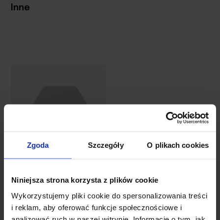
Inne
Zgoda
Szczegóły
O plikach cookies
Podstawki
pod piwo
Niniejsza strona korzysta z plików cookie
sześciokątne
Wykorzystujemy pliki cookie do spersonalizowania treści
108,93 zł
i reklam, aby oferować funkcje społecznościowe i
analizować ruch w naszej witrynie. Informacje o tym, jak