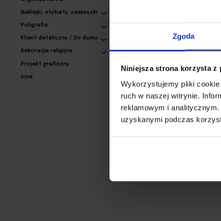
Naklejki, etykiety, zawieszki
Poligrafia
Podstawki pod piwo
Zgoda
sześciokątne
Klient detaliczny / Do domu
108,93 zł
Dekoracje religijne
Projekt graficzny
Niniejsza strona korzysta z
Inne
Wykorzystujemy pliki cookie 
ruch w naszej witrynie. Inf
reklamowym i analitycznym. 
uzyskanymi podczas korzysta