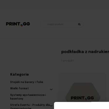
Wyszukiwarka
produktów
Strona główna
•
Produkty otagowane „podkładka z nadrukiem”
podkładka z nadruki
1 produkt
Kategorie
Stojaki na banery i folie
Wielki format
Systemy wystawiennicze i
kasetony
Strefa Eventu - Produkty dla
Organizatorów