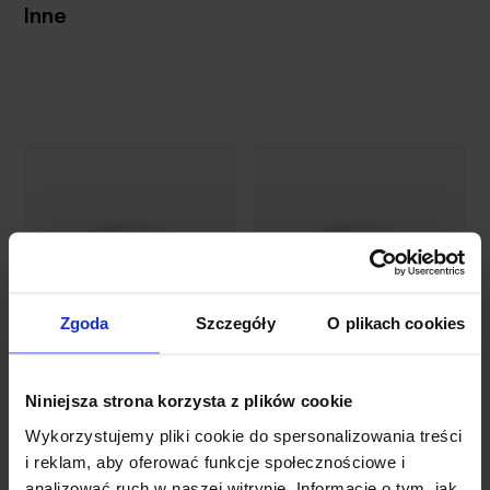
Inne
Zgoda
Szczegóły
O plikach cookies
Podstawki
Podstawki
pod piwo
pod piwo
Niniejsza strona korzysta z plików cookie
okrągłe
okrągłe
Wykorzystujemy pliki cookie do spersonalizowania treści
(100mm)
(107mm)
116,57 zł
108,93 zł
i reklam, aby oferować funkcje społecznościowe i
analizować ruch w naszej witrynie. Informacje o tym, jak