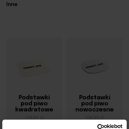
Inne
Podstawki
Podstawki
pod piwo
pod piwo
kwadratowe
nowoczesne
119,84 zł
108,93 zł