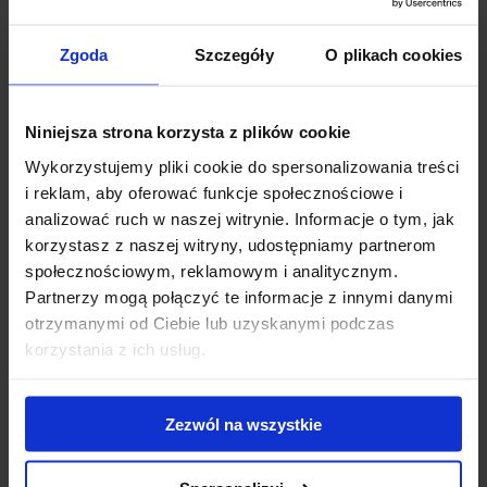
Zgoda
Szczegóły
O plikach cookies
Niniejsza strona korzysta z plików cookie
Wykorzystujemy pliki cookie do spersonalizowania treści
i reklam, aby oferować funkcje społecznościowe i
analizować ruch w naszej witrynie. Informacje o tym, jak
korzystasz z naszej witryny, udostępniamy partnerom
społecznościowym, reklamowym i analitycznym.
Partnerzy mogą połączyć te informacje z innymi danymi
Podstawki
Podstawki
otrzymanymi od Ciebie lub uzyskanymi podczas
pod piwo
pod piwo
korzystania z ich usług.
okrągłe
okrągłe
(100mm)
(107mm)
116,57 zł
108,93 zł
Zezwól na wszystkie