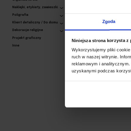
Naklejki, etykiety, zawieszki
Poligrafia
Wizytówki Exclusive – z
Zgoda
uszlachetnieniem
Klient detaliczny / Do domu
87,95 zł
Dekoracje religijne
Projekt graficzny
Niniejsza strona korzysta z
Inne
Wykorzystujemy pliki cookie 
ruch w naszej witrynie. Inf
reklamowym i analitycznym. 
uzyskanymi podczas korzysta