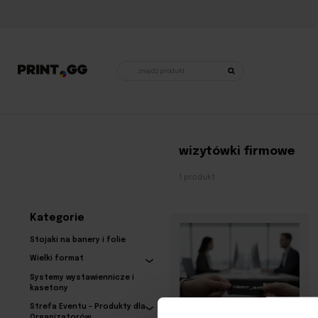
Wyszukiwarka
produktów
Strona główna
•
Produkty otagowane „wizytówki firmowe”
wizytówki firmowe
1 produkt
Kategorie
Stojaki na banery i folie
Wielki format
Systemy wystawiennicze i
kasetony
Strefa Eventu - Produkty dla
Organizatorów