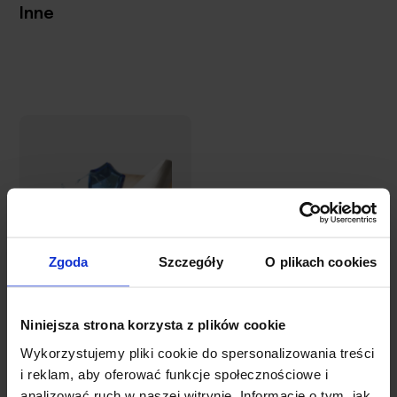
Inne
Zgoda
Szczegóły
O plikach cookies
Mata
ochronna na
Niniejsza strona korzysta z plików cookie
stół i biurko |
Wykorzystujemy pliki cookie do spersonalizowania treści
Miękkie szkło
19,68 zł
i reklam, aby oferować funkcje społecznościowe i
na wymiar |
Teksturowana
analizować ruch w naszej witrynie. Informacje o tym, jak