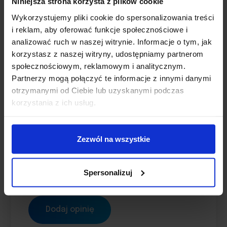
Niniejsza strona korzysta z plików cookie
Wykorzystujemy pliki cookie do spersonalizowania treści
UPUŚĆ PLIK, LUB KLIKNIJ
i reklam, aby oferować funkcje społecznościowe i
TUTAJ
analizować ruch w naszej witrynie. Informacje o tym, jak
Limit: 10 plików
korzystasz z naszej witryny, udostępniamy partnerom
społecznościowym, reklamowym i analitycznym.
Partnerzy mogą połączyć te informacje z innymi danymi
Nazwa
*
otrzymanymi od Ciebie lub uzyskanymi podczas
korzystania z ich usług.
E-mail
*
Zezwól na wszystkie
Zapamiętaj moje dane w tej
przeglądarce podczas pisania
Spersonalizuj
kolejnych komentarzy.