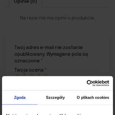
Opinie (0)
Na razie nie ma opinii o produkcie.
Twój adres e-mail nie zostanie
opublikowany.
Wymagane pola są
oznaczone
*
Twoja ocena
*
Twoja opinia
*
Zgoda
Szczegóły
O plikach cookies