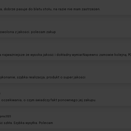
a, dobrze pasuje do blatu stołu, na razie nie mam zastrzeżeń.
5
owolona z jakości. polecam zakup
a najważniejsze że wysoka jakość i dokładny wymiar.Napewno zamowie kolejną. P
konanie, szybka realizacja, produkt o super jakości
5
e oczekiwania, o czym świadczy fakt ponownego jej zakupu.
pnia 2025
ć szkła. Szybka wysyłka. Polecam