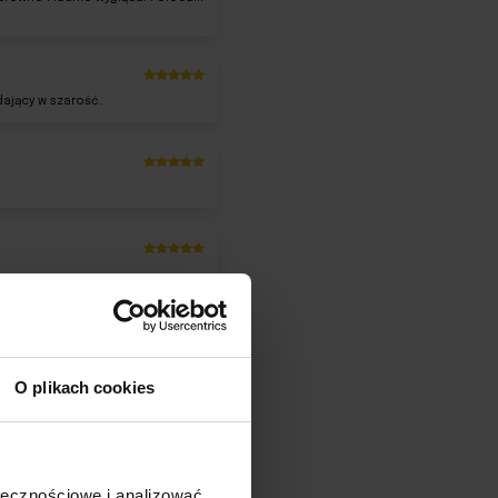
na 5.
Oceniony
5
dający w szarość.
na 5.
Oceniony
5
na 5.
Oceniony
5
na 5.
Oceniony
5
wiecej napisać, nie mam
na 5.
O plikach cookies
Oceniony
5
chodzi o sam produkt to gorąco
na 5.
ołecznościowe i analizować