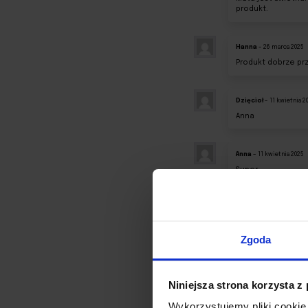
produkt.
Hanna
–
26 marca 2025
Produkt dobrze prz
Dzięcioł
–
11 kwietnia 2
Anna
Anna
–
11 kwietnia 2025
Super
gosia
–
13 kwietnia 202
Miękkie szkło dobre
porównania.
Zgoda
Magda
–
16 kwietnia 20
Niniejsza strona korzysta z
Szybka i profesjon
polecam, gruby, ela
Wykorzystujemy pliki cookie 