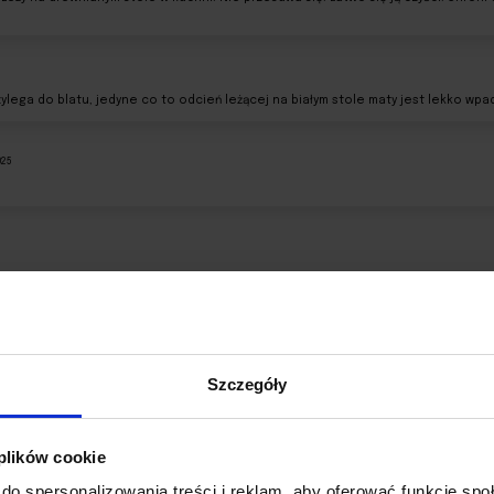
ylega do blatu, jedyne co to odcień leżącej na białym stole maty jest lekko wpa
025
5
j jakości, grube nie ślizga się, wymiar idealny, moje pierwsze więc nie potrafię 
Szczegóły
25
 plików cookie
alna obsługa. Zamówiłam nietypowe wymiary i dokładnie takie otrzymałam. Jeśli 
styczny, dokładnie taki jak w opisie.
do spersonalizowania treści i reklam, aby oferować funkcje sp