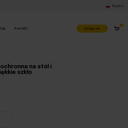
Polski
Zaloguj się
log
Kontakt
ochronna na stół i
ękkie szkło