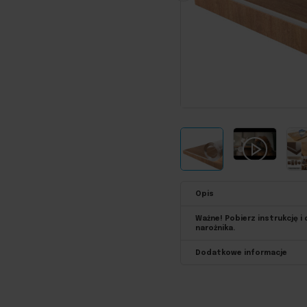
Opis
Ważne! Pobierz instrukcję i
narożnika.
Dodatkowe informacje