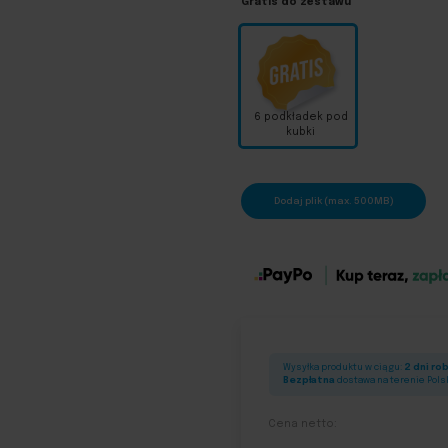
Gratis do zestawu
6 podkładek pod
kubki
Dodaj plik (max. 500MB)
Wysyłka produktu w ciągu:
2 dni ro
Bezpłatna
dostawa na terenie Pols
Cena netto: