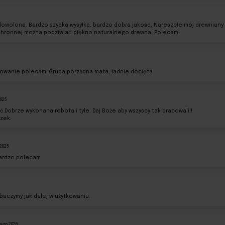
wolona. Bardzo szybka wysyłka, bardzo dobra jakość. Nareszcie mój drewniany stó
ochronnej można podziwiać piękno naturalnego drewna. Polecam!
owanie polecam. Gruba porządna mata, ładnie docięta
2025
.Dobrze wykonana robota i tyle. Daj Boże aby wszyscy tak pracowali!!
zek.
 2025
Bardzo polecam
baczymy jak dalej w użytkowaniu.
tego 2026