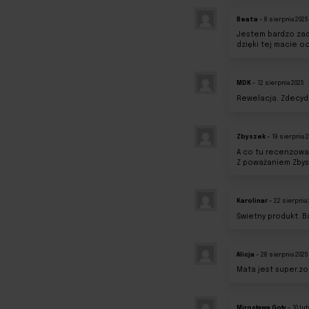
Beata
–
8 sierpnia 2025
Jestem bardzo zado
dzięki tej macie 
MDK
–
12 sierpnia 2025
Rewelacja. Zdecyd
Zbyszek
–
19 sierpnia 
A co tu recenzować
Z poważaniem Zbys
Karolinar
–
22 sierpnia
Świetny produkt. 
Alicja
–
28 sierpnia 2025
Mata jest super.zo
Mirosława Goły
–
10 lu