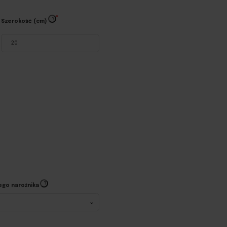
?
Szerokość (cm)
?
ego narożnika