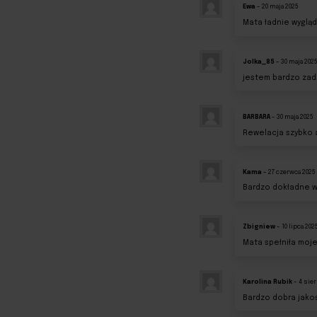
Ewa
–
20 maja 2025
Mata ładnie wygląd
Jolka_85
–
30 maja 202
jestem bardzo zad
BARBARA
–
30 maja 2025
Rewelacja szybko 
Kama
–
27 czerwca 2025
Bardzo dokładne wy
Zbigniew
–
10 lipca 202
Mata spełniła moj
Karolina Rubik
–
4 sier
Bardzo dobra jakoś