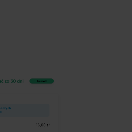
boczych
ki
16,00
zł