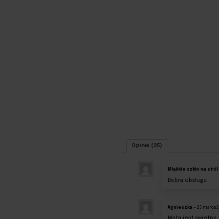
Opinie (25)
Miękkie szkło na stól
Dobra obsługa
Agnieszka
–
23 marca 2
Mata jest świetna.