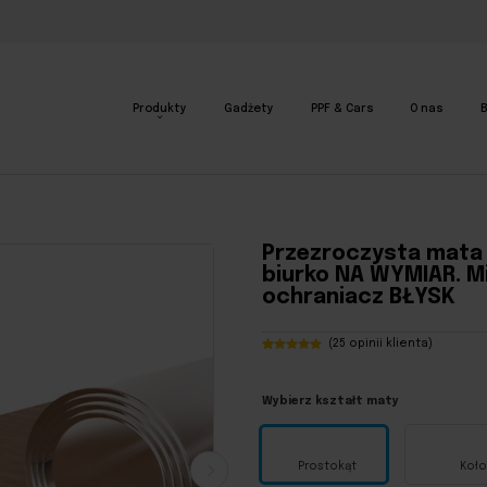
Produkty
Gadżety
PPF & Cars
O nas
B
 i biurko NA WYMIAR. Miękkie szkło ochraniacz BŁYSK
Przezroczysta mata 
biurko NA WYMIAR. Mi
ochraniacz BŁYSK
(
25
opinii klienta)
Oceniony
25
5.00
na 5
na
podstawie
Wybierz kształt maty
ocen
klientów
Prostokąt
Koło