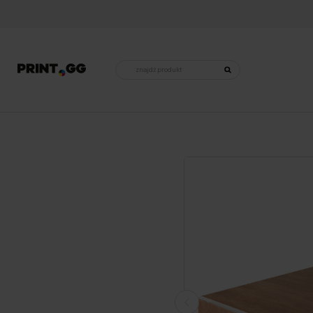
Wyszukiwarka
produktów
Strona główna
•
Dla domu
•
Maty ochronne na stół i pod krzesła
•
Przezroczysta mata ochronna na stół