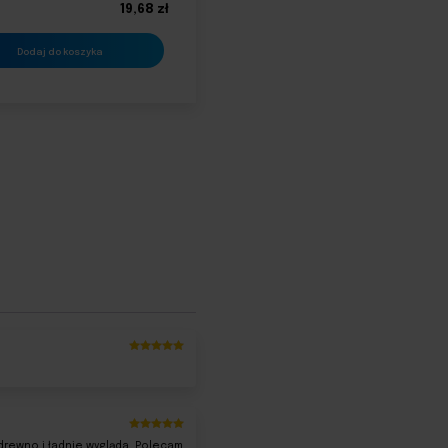
19,68
zł
Dodaj do koszyka
Oceniony
5
na 5.
Oceniony
5
 drewno i ładnie wygląda. Polecam