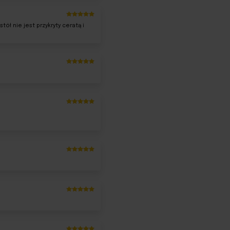
Oceniony
5
ł nie jest przykryty ceratą i
na 5.
Oceniony
5
na 5.
Oceniony
5
na 5.
Oceniony
5
na 5.
Oceniony
5
na 5.