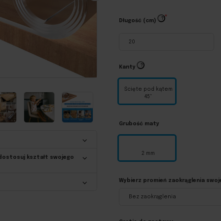
?
Długość (cm)
?
Kanty
Ścięte pod kątem
45°
Grubość maty
2 mm
 dostosuj kształt swojego
Wybierz promień zaokrąglenia swoj