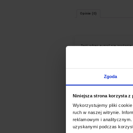
Opinie (0)
Twój adres e-mail nie zostanie
Twoja ocena
*
Twoja opinia
*
Zgoda
Niniejsza strona korzysta z
Wykorzystujemy pliki cookie 
ruch w naszej witrynie. Inf
reklamowym i analitycznym. 
uzyskanymi podczas korzysta