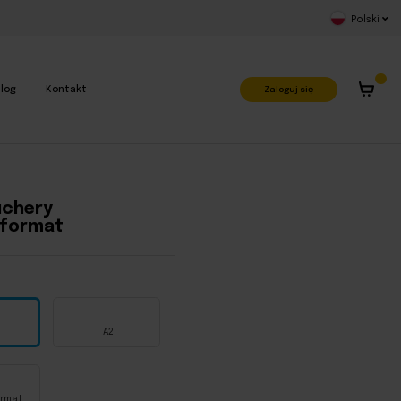
Polski
Zaloguj się
log
Kontakt
uchery
 format
A2
ormat