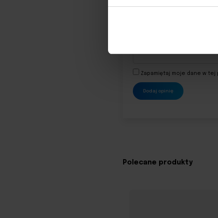
Nazwa
*
E-mail
*
Zapamiętaj moje dane w tej 
Polecane produkty