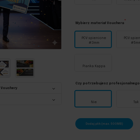
?
Szerokość (cm)
Wybierz materiał Vouchera
PCV spienione
PCV spie
#3mm
#5m
Pianka Kappa
Czy potrzebujesz profesjonalnego
y Vouchery
Nie
Tak
Dodaj plik (max. 500MB)