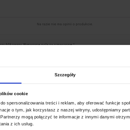
Na razie nie ma opinii o produkcie.
 opublikowany.
Wymagane pola są oznaczone
*
Szczegóły
 plików cookie
do spersonalizowania treści i reklam, aby oferować funkcje sp
ormacje o tym, jak korzystasz z naszej witryny, udostępniamy p
UPUŚĆ PLIK, LUB KLIKNIJ TUTAJ
Limit: 10 plików
Partnerzy mogą połączyć te informacje z innymi danymi otrzym
nia z ich usług.