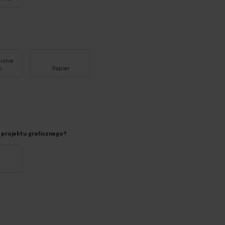
?
Wysokość (cm)
nione
m
Papier
 projektu graficznego?