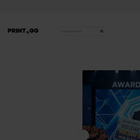
Wyszukiwarka
produktów
Strona główna
•
Strefa Eventu - Produkty dla Organizatorów
•
Personalizowane Vouchery podarunkowe –