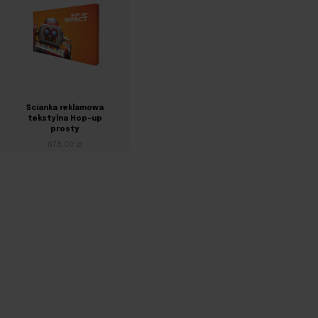
Ścianka reklamowa
Kaseton
tekstylna Hop-up
podświetlany
prosty
przenośny IllumiGo
678,00 zł
1 365,00 zł