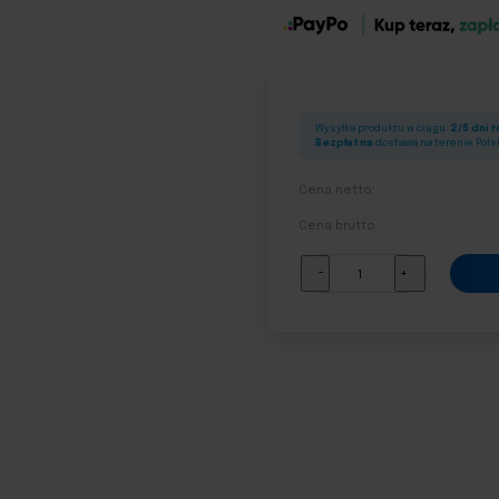
Wysyłka produktu w ciągu:
2/5 dni 
Bezpłatna
dostawa na terenie Pols
Cena netto:
Cena brutto:
ilość
-
+
Personalizowane
Vouchery
podarunkowe
-
duży
format