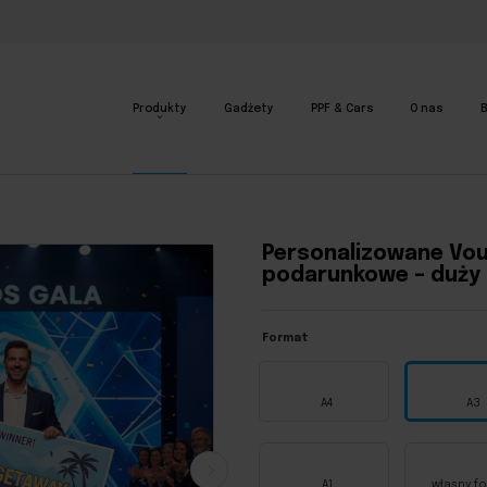
Produkty
Gadżety
PPF & Cars
O nas
B
 duży format
Personalizowane Vo
podarunkowe – duży
Format
A4
A3
A1
własny f