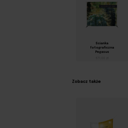
Ścianka
fotograficzna
Pegasus
571,00 zł
Zobacz także