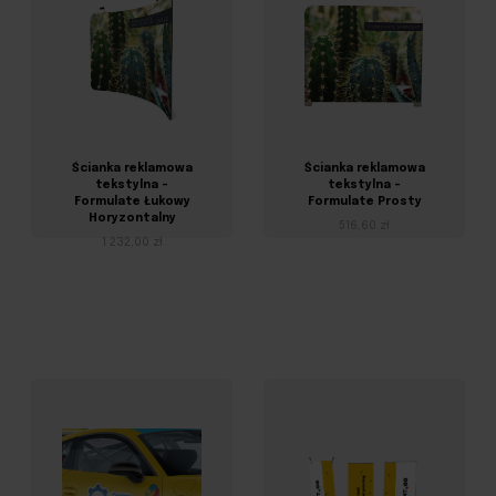
Ścianka reklamowa
Ścianka reklamowa
tekstylna -
tekstylna -
Formulate Łukowy
Formulate Prosty
Horyzontalny
516,60 zł
1 232,00 zł