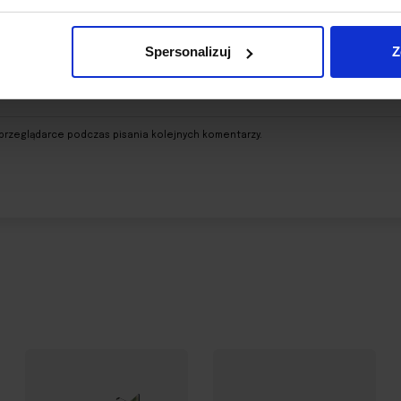
Spersonalizuj
Z
przeglądarce podczas pisania kolejnych komentarzy.