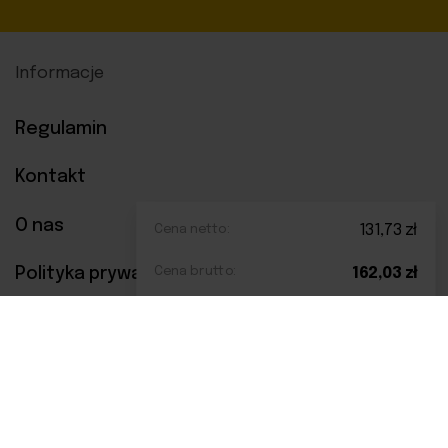
Informacje
Regulamin
Kontakt
O nas
Cena netto:
131,73
zł
Polityka prywatności
Cena brutto:
162,03
zł
Metody płatności