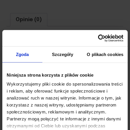
Opinie (0)
Na razie nie ma opinii o produkcie.
Zgoda
Szczegóły
O plikach cookies
Twój adres e-mail nie zostanie
Niniejsza strona korzysta z plików cookie
opublikowany.
Wymagane pola są
Wykorzystujemy pliki cookie do spersonalizowania treści
oznaczone
*
i reklam, aby oferować funkcje społecznościowe i
Twoja ocena
*
analizować ruch w naszej witrynie. Informacje o tym, jak
korzystasz z naszej witryny, udostępniamy partnerom
społecznościowym, reklamowym i analitycznym.
Twoja opinia
*
Partnerzy mogą połączyć te informacje z innymi danymi
otrzymanymi od Ciebie lub uzyskanymi podczas