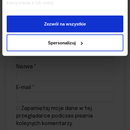
korzystania z ich usług.
Zezwól na wszystkie
UPUŚĆ PLIK, LUB KLIKNIJ
TUTAJ
Limit: 10 plików
Spersonalizuj
Nazwa
*
E-mail
*
Zapamiętaj moje dane w tej
przeglądarce podczas pisania
kolejnych komentarzy.