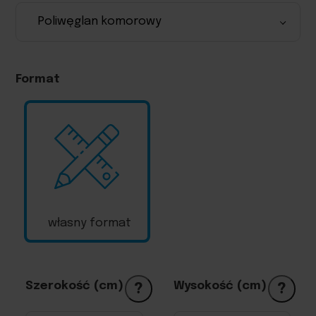
Format
własny format
Szerokość (cm)
Wysokość (cm)
?
?