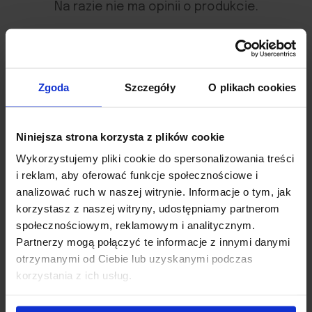
Na razie nie ma opinii o produkcie.
Zgoda
Szczegóły
O plikach cookies
Twój adres e-mail nie zostanie
opublikowany.
Wymagane pola są
oznaczone
*
Niniejsza strona korzysta z plików cookie
Twoja ocena
*
Wykorzystujemy pliki cookie do spersonalizowania treści
i reklam, aby oferować funkcje społecznościowe i
analizować ruch w naszej witrynie. Informacje o tym, jak
Twoja opinia
*
korzystasz z naszej witryny, udostępniamy partnerom
społecznościowym, reklamowym i analitycznym.
Partnerzy mogą połączyć te informacje z innymi danymi
otrzymanymi od Ciebie lub uzyskanymi podczas
korzystania z ich usług.
UPUŚĆ PLIK, LUB KLIKNIJ
TUTAJ