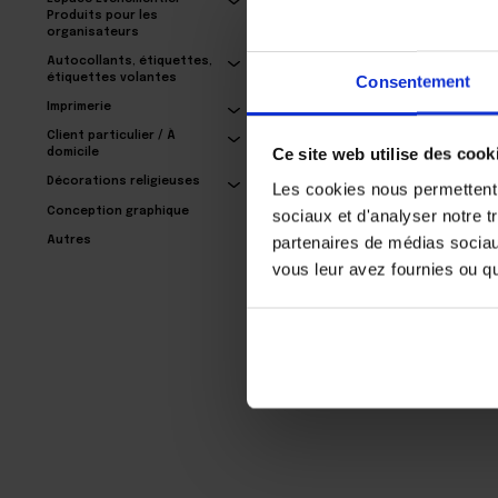
Produits pour les
organisateurs
Autocollants, étiquettes,
Rideau à lanières
Consentement
étiquettes volantes
BANDES DE
REFROIDISSEMENT (Kits
Imprimerie
prêts à l'emploi)
124,05€
Client particulier / À
Ce site web utilise des cook
domicile
Décorations religieuses
Les cookies nous permettent d
Conception graphique
sociaux et d'analyser notre t
partenaires de médias sociaux
Autres
vous leur avez fournies ou qu'