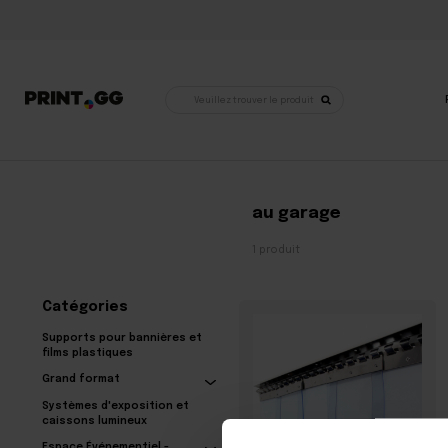
Recherche
de
produits
Accueil
•
Produits identifiés « pour le garage »
au garage
1 produit
Catégories
Supports pour bannières et
films plastiques
Grand format
Systèmes d'exposition et
caissons lumineux
Espace Événementiel -