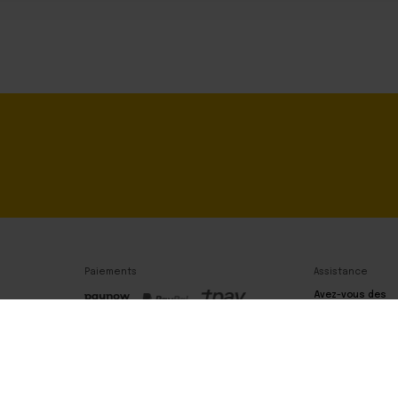
Paiements
Assistance
Avez-vous des
questions ? Veui
nous contacter 
téléphone.