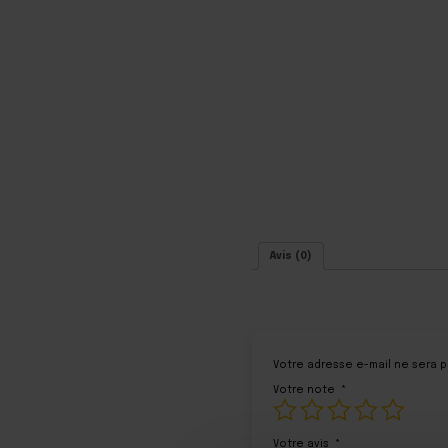
Avis (0)
Votre adresse e-mail ne sera p
Votre note
*
Votre avis
*