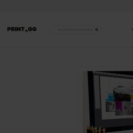
Recherche
de
produits
Accueil
•
Conception graphique
•
Conception graphique
•
Conception graphique