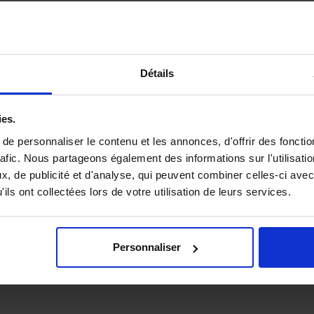
Détails
VEUILLEZ DÉPOSER LE FICHIER OU CLIQUER ICI.
Limite : 10 fichiers
ies.
e personnaliser le contenu et les annonces, d'offrir des fonctio
rafic. Nous partageons également des informations sur l'utilisati
, de publicité et d'analyse, qui peuvent combiner celles-ci avec
ils ont collectées lors de votre utilisation de leurs services.
Personnaliser
om, mon adresse e-mail et mon site web dans le navigateur pour mon prochain 