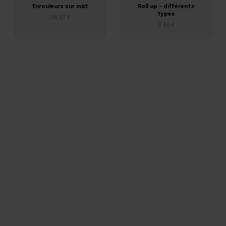
Enrouleurs sur mât
Roll up - différents
types
36,87 €
9,86 €