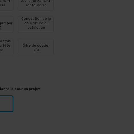
/A5/A4 -
Dépliants DL/A5/A4 -
eul
recto-verso
Conception de la
prix par
couverture du
)
catalogue
à trois
c tête
Offre de dossier
ée
4/0
onnelle pour un projet