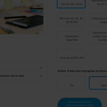
Dépliants DL
Cartes de visite
recto s
Affiches A3, A2, A1 /
Catalogue (
B3/B2/B1
page
Calendrier 
Calendrier
volets ave
tripartite
bomb
Dossier d'offre 4/4
Achat d'une photographie professi
lisation du projet
Oui
Non
Veuillez joindre un
fichier (maximum 1 Mo)