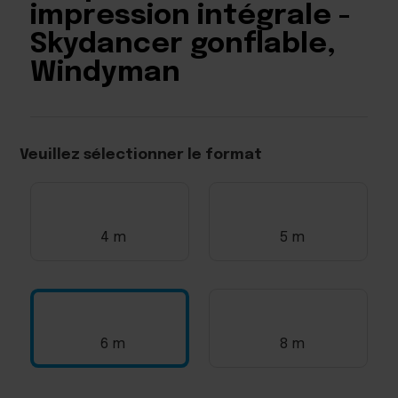
impression intégrale -
Skydancer gonflable,
Windyman
Veuillez sélectionner le format
4 m
5 m
6 m
8 m