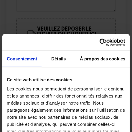
VEUILLEZ DÉPOSER LE
FICHIER OU CLIQUER ICI.
Limite : 10 fichiers
Consentement
Détails
À propos des cookies
Nom
*
Ce site web utilise des cookies.
Courriel
*
Les cookies nous permettent de personnaliser le contenu
et les annonces, d'offrir des fonctionnalités relatives aux
médias sociaux et d'analyser notre trafic. Nous
Veuillez enregistrer mon nom, mon
partageons également des informations sur l'utilisation de
adresse e-mail et mon site web dans
notre site avec nos partenaires de médias sociaux, de
le navigateur pour mon prochain
publicité et d'analyse, qui peuvent combiner celles-ci
commentaire.
avec d'autres informations que vous leur avez fournies