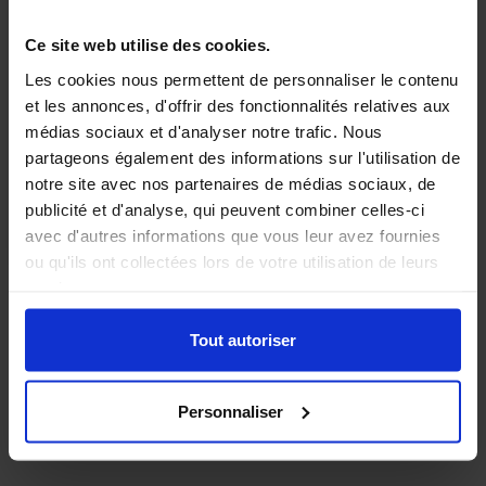
Prix brut :
44,48
€
Ce site web utilise des cookies.
quantité
Les cookies nous permettent de personnaliser le contenu
-
+
de
et les annonces, d'offrir des fonctionnalités relatives aux
Affiches
médias sociaux et d'analyser notre trafic. Nous
partageons également des informations sur l'utilisation de
recto-
Ajouter au panier
notre site avec nos partenaires de médias sociaux, de
verso
publicité et d'analyse, qui peuvent combiner celles-ci
B3
avec d'autres informations que vous leur avez fournies
(336
ou qu'ils ont collectées lors de votre utilisation de leurs
x
services.
480
mm)
Tout autoriser
Personnaliser