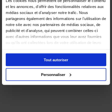
Les cookies nous permettent de personnaliser le contenu
BANDES DE
et les annonces, d'offrir des fonctionnalités relatives aux
REFROIDISSEMENT
124,05€
médias sociaux et d'analyser notre trafic. Nous
(Kits prêts à
l'emploi)
partageons également des informations sur l'utilisation de
notre site avec nos partenaires de médias sociaux, de
publicité et d'analyse, qui peuvent combiner celles-ci
avec d'autres informations que vous leur avez fournies
ou qu'ils ont collectées lors de votre utilisation de leurs
services.
Tout autoriser
Personnaliser