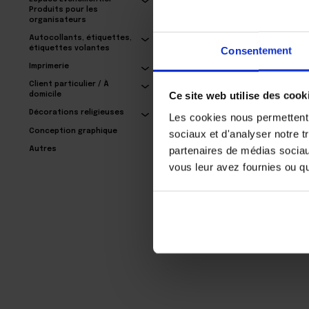
Produits pour les
organisateurs
Autocollants, étiquettes,
Hexagonale coasters
Consentement
étiquettes volantes
for beer
Imprimerie
30,69€
Client particulier / À
Ce site web utilise des cook
domicile
Décorations religieuses
Les cookies nous permettent d
Conception graphique
sociaux et d'analyser notre t
partenaires de médias sociaux
Autres
vous leur avez fournies ou qu'