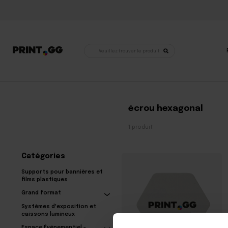
Recherche
de
produits
Accueil
•
Produits identifiés « rondelle hexagonale »
écrou hexagonal
1 produit
Catégories
Supports pour bannières et
films plastiques
Grand format
Systèmes d'exposition et
caissons lumineux
Espace Événementiel -