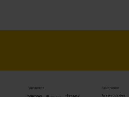
Paiements
Assistance
Avez-vous des
questions ? Veui
nous contacter 
téléphone.