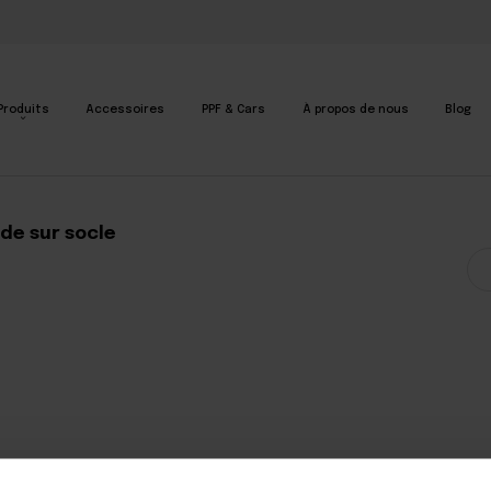
Produits
Accessoires
PPF & Cars
À propos de nous
Blog
de sur socle