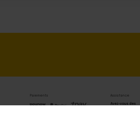
Paiements
Assistance
Avez-vous des
questions ? Veui
nous contacter 
téléphone.