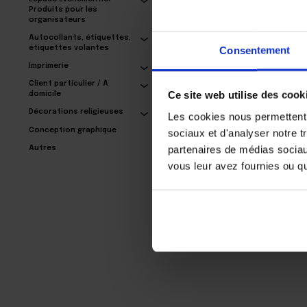
Produits pour les
organisateurs
Autocollants, étiquettes,
Hexagonale coasters
Consentement
étiquettes volantes
for beer
Imprimerie
30,69€
Client particulier / À
Ce site web utilise des cook
domicile
Décorations religieuses
Les cookies nous permettent d
Conception graphique
sociaux et d'analyser notre t
partenaires de médias sociaux
Autres
vous leur avez fournies ou qu'