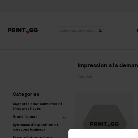
Recherche
de
produits
Accueil
•
Produits identifiés « support imprimé à la demande »
impression à la deman
1 produit
Catégories
Supports pour bannières et
films plastiques
Grand format
Systèmes d'exposition et
caissons lumineux
Espace Événementiel -