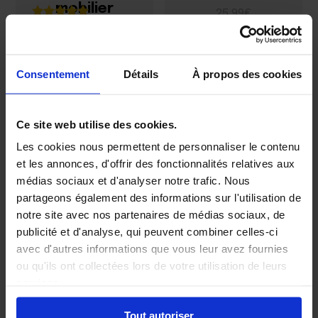
mobilier
25,99€
Remarque
21,66€
5.00
sur 5
Consentement
Détails
À propos des cookies
Ce site web utilise des cookies.
Les cookies nous permettent de personnaliser le contenu
et les annonces, d'offrir des fonctionnalités relatives aux
médias sociaux et d'analyser notre trafic. Nous
partageons également des informations sur l'utilisation de
notre site avec nos partenaires de médias sociaux, de
publicité et d'analyse, qui peuvent combiner celles-ci
avec d'autres informations que vous leur avez fournies
ou qu'ils ont collectées lors de votre utilisation de leurs
Échantillons
de tapis
services.
Tout autoriser