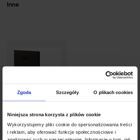
Inne
Zgoda
Szczegóły
O plikach cookies
Kalendarz
książkowy
Niniejsza strona korzysta z plików cookie
Tygodniowy
Wykorzystujemy pliki cookie do spersonalizowania treści
Plus ~A4
29,11 zł
i reklam, aby oferować funkcje społecznościowe i
Vivella
analizować ruch w naszej witrynie. Informacje o tym, jak