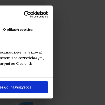
O plikach cookies
ołecznościowe i analizować
artnerom społecznościowym,
anymi od Ciebie lub
Baner na Boże Ciało –
wzór 12
123,00 zł
ezwól na wszystkie