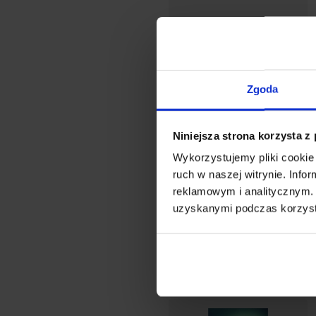
Zgoda
Niniejsza strona korzysta z
Wykorzystujemy pliki cookie 
ruch w naszej witrynie. Inf
reklamowym i analitycznym. 
Baner na Boże Ciało –
uzyskanymi podczas korzysta
wzór 09
123,00 zł