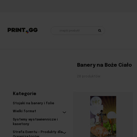
Wyszukiwarka
produktów
Strona główna
•
Dekoracje religijne
•
Banery na Boże Ciało
Banery na Boże Ciało
28 produktów
Kategorie
Stojaki na banery i folie
Wielki format
Systemy wystawiennicze i
kasetony
Strefa Eventu - Produkty dla
Organizatorów