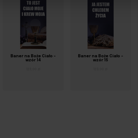
Baner na Boże Ciało –
Baner na Boże Ciało –
wzór 14
wzór 15
123,00 zł
123,00 zł