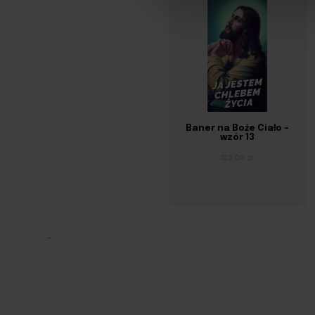
Baner na Boże Ciało –
wzór 13
123,00 zł
→