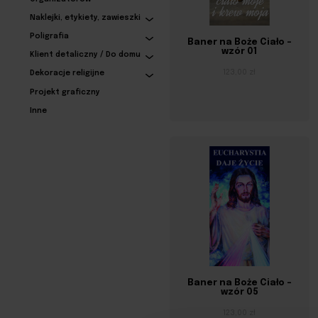
Naklejki, etykiety, zawieszki
Poligrafia
Baner na Boże Ciało –
wzór 01
Klient detaliczny / Do domu
123,00 zł
Dekoracje religijne
Projekt graficzny
Inne
Baner na Boże Ciało –
wzór 05
123,00 zł