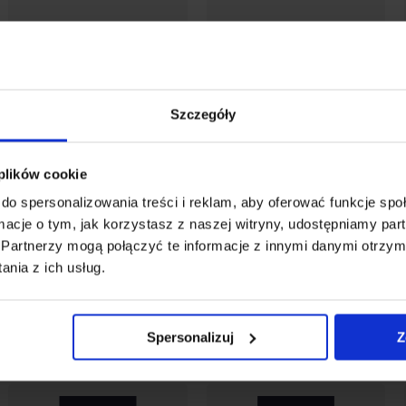
Szczegóły
 plików cookie
do spersonalizowania treści i reklam, aby oferować funkcje sp
ormacje o tym, jak korzystasz z naszej witryny, udostępniamy p
Partnerzy mogą połączyć te informacje z innymi danymi otrzym
Baner na Boże Ciało –
Baner na Boże Ciało –
nia z ich usług.
wzór 10
wzór 11
123,00 zł
123,00 zł
Spersonalizuj
Z