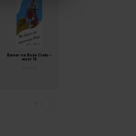
Baner na Boże Ciało –
wzór 16
123,00 zł
1
2