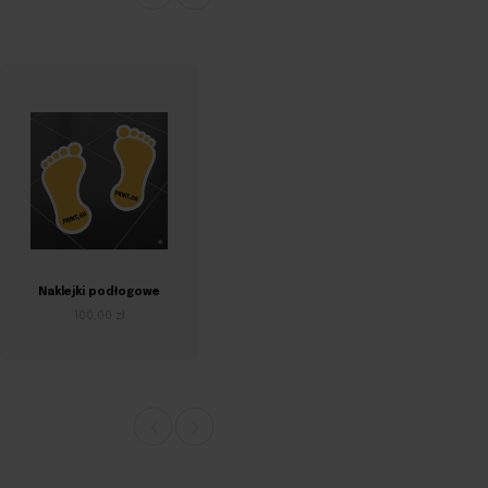
Naklejki podłogowe
Naklejki w dowolnym
kształcie
100,00 zł
100,00 zł