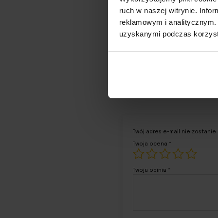
ruch w naszej witrynie. Inf
reklamowym i analitycznym. 
uzyskanymi podczas korzysta
Opinie (0)
Twój adres e-mail nie zostanie
Twoja ocena
*
Twoja opinia
*