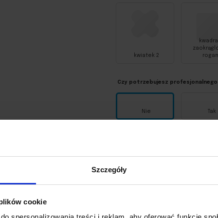
kwadra
zaokrągl
kwiatek 2
rogam
Czy potrzebujesz profesjonalnego
Nie
Tak
Dodaj plik (max. 500MB)
Szczegóły
 plików cookie
do spersonalizowania treści i reklam, aby oferować funkcje sp