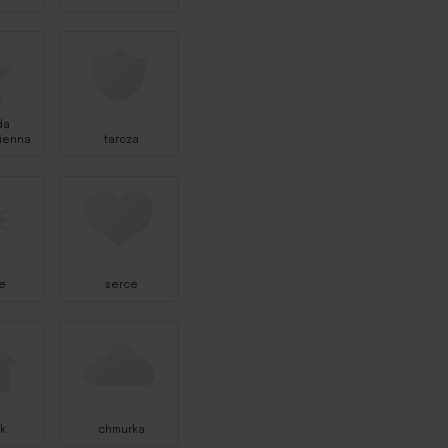
da
ienna
tarcza
e
serce
k
chmurka