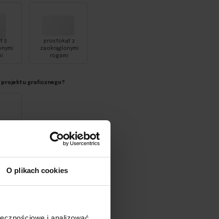
t z
prostokąt z
onymi
zaokrąglonymi
i
rogami
 projektu graficznego?
O plikach cookies
ołecznościowe i analizować