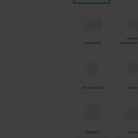
gwiaz
prostokąt
pięcioram
kropla wody
słońc
kwiatek
dome