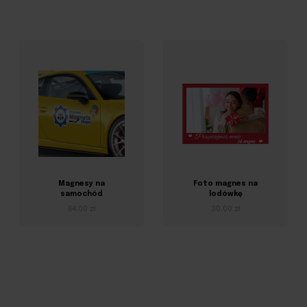
Magnesy na
Foto magnes na
samochód
lodówkę
64,00 zł
30,00 zł