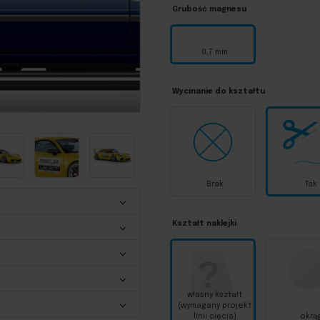
Grubość magnesu
0,7 mm
Wycinanie do kształtu
Brak
Tak
Kształt naklejki
własny kształt
(wymagany projekt
linii cięcia)
okrą