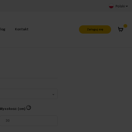
Polski
Zaloguj się
log
Kontakt
?
Wysokość (cm)