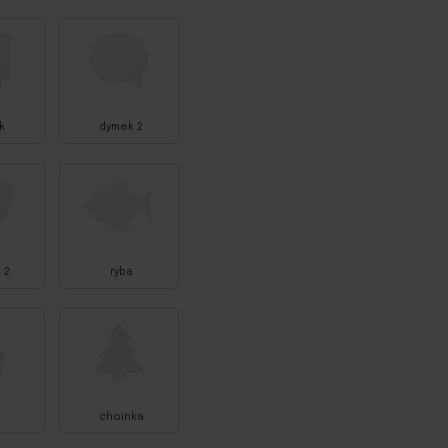
k
dymek 2
 2
ryba
choinka