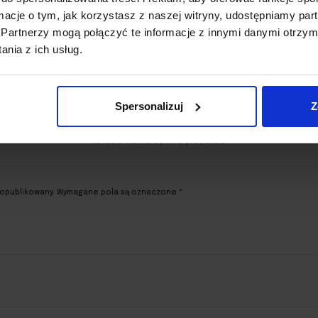
ormacje o tym, jak korzystasz z naszej witryny, udostępniamy p
Partnerzy mogą połączyć te informacje z innymi danymi otrzym
nia z ich usług.
Spersonalizuj
Z
Na razie nie ma opinii o produkcie.
 opublikowany.
Wymagane pola są oznaczone
*