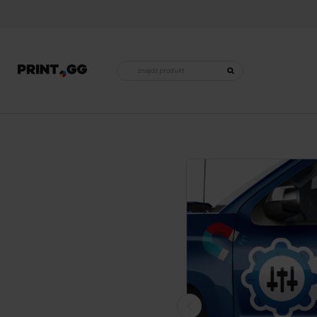
Wyszukiwarka
produktów
Strona główna
•
Wielki format
•
Folie
•
Folia magnetyczna