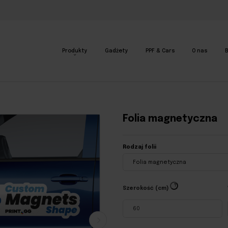
Produkty
Gadżety
PPF & Cars
O nas
B
Folia magnetyczna
Rodzaj folii
?
Szerokość (cm)