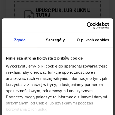
UPUŚĆ PLIK, LUB KLIKNIJ
TUTAJ
Limit: 10 plików
Zgoda
Szczegóły
O plikach cookies
Nazwa
*
Niniejsza strona korzysta z plików cookie
E-mail
*
Wykorzystujemy pliki cookie do spersonalizowania treści
i reklam, aby oferować funkcje społecznościowe i
analizować ruch w naszej witrynie. Informacje o tym, jak
Zapamiętaj moje dane w tej
korzystasz z naszej witryny, udostępniamy partnerom
przeglądarce podczas pisania
społecznościowym, reklamowym i analitycznym.
kolejnych komentarzy.
Partnerzy mogą połączyć te informacje z innymi danymi
otrzymanymi od Ciebie lub uzyskanymi podczas
korzystania z ich usług.