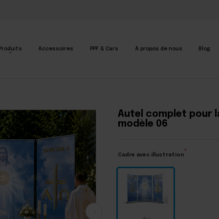
Produits
Accessoires
PPF & Cars
À propos de nous
Blog
- modèle 06
•
Autel complet pour la Fête-Dieu - modèle 06
Autel complet pour l
modèle 06
Cadre avec illustration