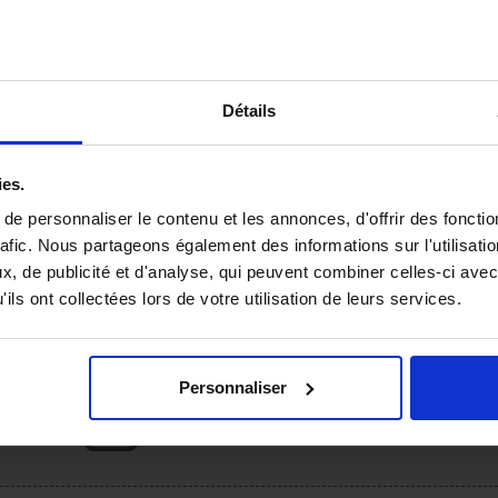
Il n'y a pas encore d'avis.
Détails
as publiée.
Les champs obligatoires sont indiqués par
*
ies.
e personnaliser le contenu et les annonces, d'offrir des fonctio
rafic. Nous partageons également des informations sur l'utilisati
, de publicité et d'analyse, qui peuvent combiner celles-ci avec
ils ont collectées lors de votre utilisation de leurs services.
Personnaliser
VEUILLEZ DÉPOSER LE FICHIER OU CLIQUER ICI.
Limite : 10 fichiers