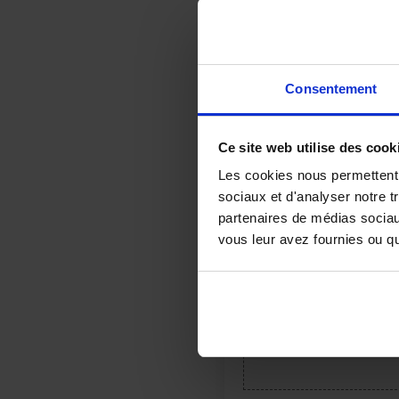
Avis (0)
Consentement
Votre adresse e-mail ne sera p
Ce site web utilise des cook
Votre note
*
Les cookies nous permettent d
sociaux et d'analyser notre t
Votre avis
*
partenaires de médias sociaux
vous leur avez fournies ou qu'