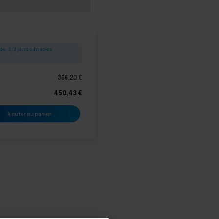
de : 2/3 jours ouvrables
366,20
€
450,43
€
Ajouter au panier