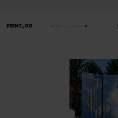
Recherche
de
produits
Accueil
•
Décorations religieuses
•
Les autels pour la Fête-Dieu
•
Autel complet pour la Fête-Dieu 