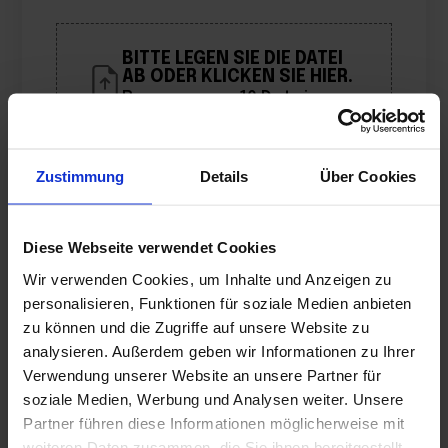
BITTE LEGEN SIE DIE DATEI
AB ODER KLICKEN SIE HIER.
Begrenzung: 10 Dateien
Zustimmung
Details
Über Cookies
Name
*
Diese Webseite verwendet Cookies
E-Mail
*
Wir verwenden Cookies, um Inhalte und Anzeigen zu
personalisieren, Funktionen für soziale Medien anbieten
zu können und die Zugriffe auf unsere Website zu
Bitte speichern Sie meinen Namen,
analysieren. Außerdem geben wir Informationen zu Ihrer
meine E-Mail-Adresse und meine
Verwendung unserer Website an unsere Partner für
Website in diesem Browser für die
soziale Medien, Werbung und Analysen weiter. Unsere
nächste Kommentierung.
Partner führen diese Informationen möglicherweise mit
weiteren Daten zusammen, die Sie ihnen bereitgestellt