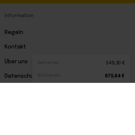
Information
Regeln
Kontakt
Über uns
Nettopreis:
549,30
€
Datenschutzerklärung
Bruttopreis:
675,64
€
Bezahlsysteme