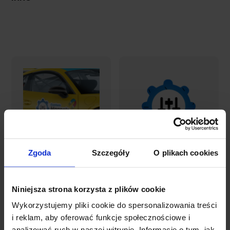
Zgoda
Szczegóły
O plikach cookies
Magnesy na
Produkt
samochód
niestandardowy
Niniejsza strona korzysta z plików cookie
0,00 zł
Wykorzystujemy pliki cookie do spersonalizowania treści
Oceniony
78,72 zł
i reklam, aby oferować funkcje społecznościowe i
5.00
na 5.
analizować ruch w naszej witrynie. Informacje o tym, jak