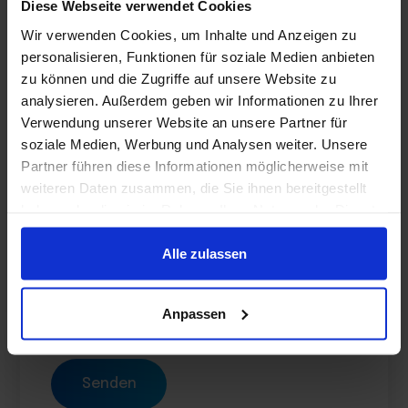
Diese Webseite verwendet Cookies
BITTE LEGEN SIE DIE DATEI
Wir verwenden Cookies, um Inhalte und Anzeigen zu
AB ODER KLICKEN SIE HIER.
personalisieren, Funktionen für soziale Medien anbieten
Begrenzung: 10 Dateien
zu können und die Zugriffe auf unsere Website zu
analysieren. Außerdem geben wir Informationen zu Ihrer
Verwendung unserer Website an unsere Partner für
Name
*
soziale Medien, Werbung und Analysen weiter. Unsere
Partner führen diese Informationen möglicherweise mit
weiteren Daten zusammen, die Sie ihnen bereitgestellt
E-Mail
*
haben oder die sie im Rahmen Ihrer Nutzung der Dienste
gesammelt haben.
Alle zulassen
Bitte speichern Sie meinen Namen,
meine E-Mail-Adresse und meine
Anpassen
Website in diesem Browser für die
nächste Kommentierung.