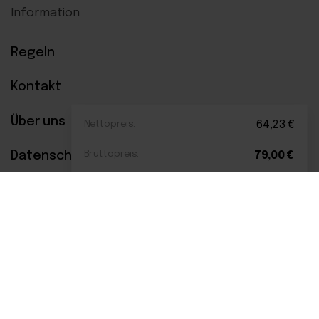
Information
Regeln
Kontakt
Über uns
Nettopreis:
64,23
€
Datenschutzerklärung
Bruttopreis:
79,00
€
Bezahlsysteme