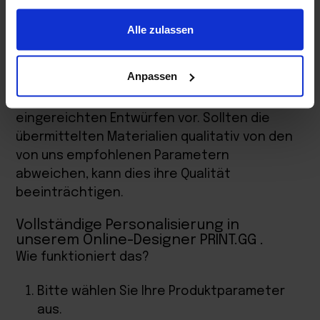
gesammelt haben.
Bitte senden Sie Ihre Entwürfe, indem Sie die
Alle zulassen
Datei in den Online-Assistenten hochladen.
Anpassen
Bitte beachten Sie.
Wir nehmen keine
Änderungen oder Korrekturen an den
eingereichten Entwürfen vor. Sollten die
übermittelten Materialien qualitativ von den
von uns empfohlenen Parametern
abweichen, kann dies ihre Qualität
beeinträchtigen.
Vollständige Personalisierung in
unserem Online-Designer
PRINT.GG
.
Wie funktioniert das?
Bitte wählen Sie Ihre Produktparameter
aus.