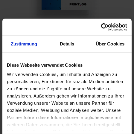
Zustimmung
Details
Über Cookies
Formate von A4 über A3, A2, A1, A0, B3, B2, B1,
B0 bis hin zu jedem Format nach Ihren
Wünschen.
Diese Webseite verwendet Cookies
Die maximale Papierbreite beträgt 127 cm, die
Wir verwenden Cookies, um Inhalte und Anzeigen zu
maximale Papierlänge 4500 cm.
personalisieren, Funktionen für soziale Medien anbieten
zu können und die Zugriffe auf unsere Website zu
PROJEKTPARAMETER
Zum Drucken
analysieren. Außerdem geben wir Informationen zu Ihrer
Verwendung unserer Website an unsere Partner für
Dateien mit den Erweiterungen PDF, JPEG,
soziale Medien, Werbung und Analysen weiter. Unsere
TIFF in CMYK-Farben.
Partner führen diese Informationen möglicherweise mit
Empfohlene Auflösung: 300 dpi
weiteren Daten zusammen, die Sie ihnen bereitgestellt
Maßstab 1:1
haben oder die sie im Rahmen Ihrer Nutzung der Dienste