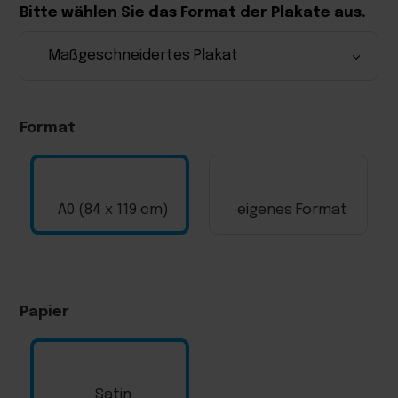
Bitte wählen Sie das Format der Plakate aus.
Format
A0 (84 x 119 cm)
eigenes Format
?
Höhe (cm)
Papier
Breite (cm)
Satin