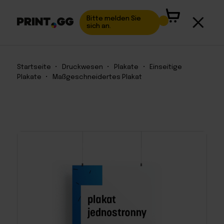
Bitte melden Sie
sich an.
Startseite
•
Druckwesen
•
Plakate
•
Einseitige
Plakate
•
Maßgeschneidertes Plakat