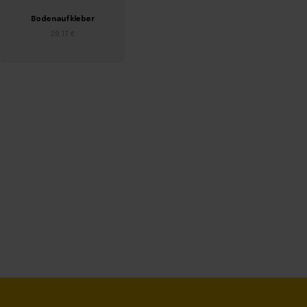
Bodenaufkleber
Aufkleber in
beliebiger Form
28,17 €
28,17 €