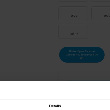
2500
500
20000
Bitte fügen Sie eine
Datei hinzu (maximal 500
MB)
Versand des Produkts innerhalb von
Kostenlos
Lieferung innerhalb Po
Nettopreis:
Details
Bruttopreis: