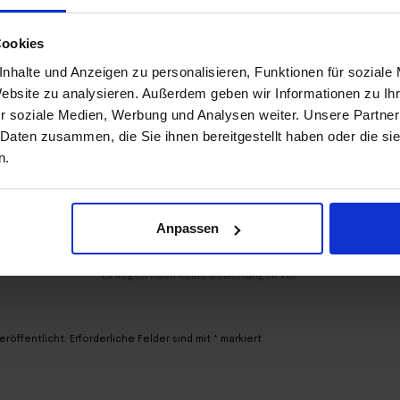
Standard-
-
+
Flyer
A3
Cookies
(297
x
nhalte und Anzeigen zu personalisieren, Funktionen für soziale
420
Website zu analysieren. Außerdem geben wir Informationen zu I
mm)
Menge
r soziale Medien, Werbung und Analysen weiter. Unsere Partner
 Daten zusammen, die Sie ihnen bereitgestellt haben oder die s
n.
Anpassen
Es liegen noch keine Bewertungen vor.
veröffentlicht.
Erforderliche Felder sind mit
*
markiert