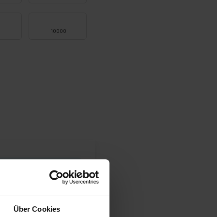
0
10000
: 2/3 Werktagen
lens
42,11
€
Über Cookies
51,80
€