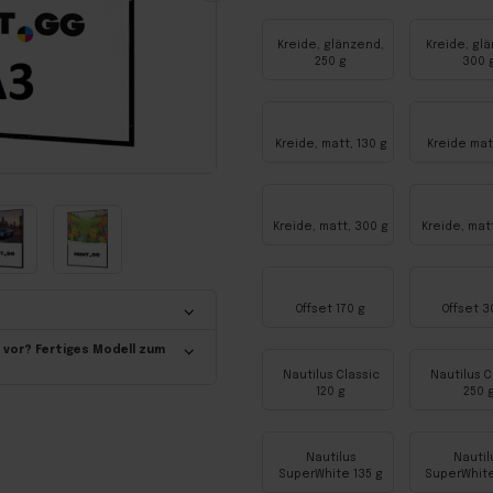
Kreide, glänzend,
Kreide, gl
250 g
300 
Kreide, matt, 130 g
Kreide mat
Kreide, matt, 300 g
Kreide, mat
Offset 170 g
Offset 3
 vor? Fertiges Modell zum
Nautilus Classic
Nautilus C
120 g
250 
Nautilus
Nautil
SuperWhite 135 g
SuperWhite