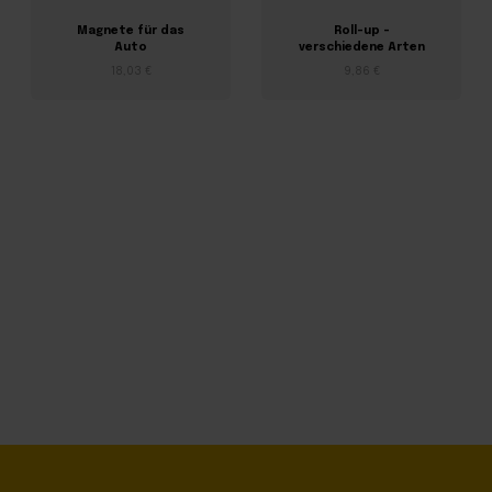
Magnete für das
Roll-up –
Auto
verschiedene Arten
18,03 €
9,86 €