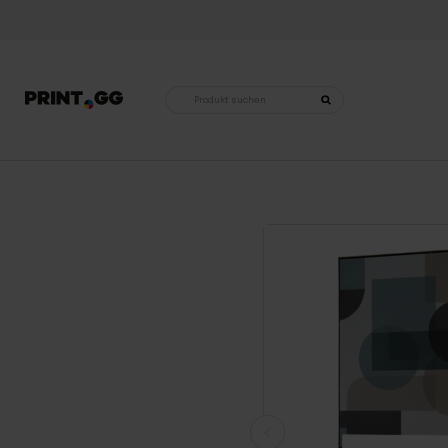
Produktsuche
Startseite
•
Druckwesen
•
Flyer
•
Standard-Flyer
•
Standard-Flyer A3 (297 x 420 mm)