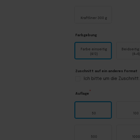
Kraftliner 300 g
Farbgebung
Farbe einseitig
Beidseitig
(4/0)
(4+4)
Zuschnitt auf ein anderes Format
Ich bitte um die Zuschnitt.
Auflage
50
100
500
1000