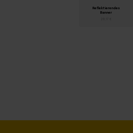
Reflektierendes
Banner
28,17 €