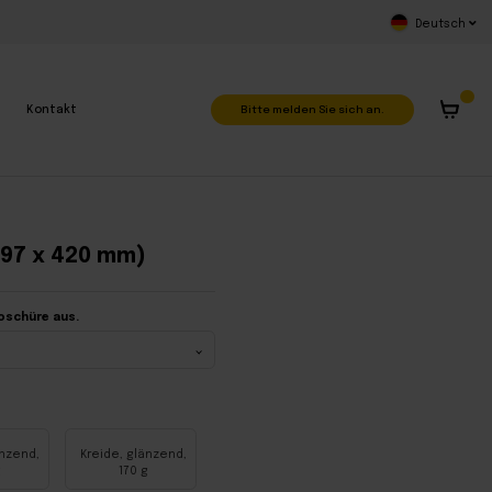
Deutsch
Bitte melden Sie sich an.
Kontakt
297 x 420 mm)
oschüre aus.
änzend,
Kreide, glänzend,
g
170 g