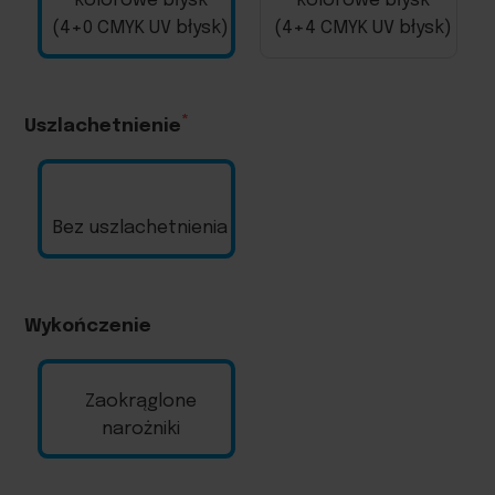
kolorowe błysk
kolorowe błysk
(4+0 CMYK UV błysk)
(4+4 CMYK UV błysk)
Uszlachetnienie
Bez uszlachetnienia
Wykończenie
Zaokrąglone
narożniki