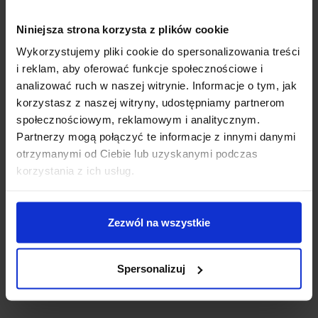
Cena netto:
285,00
zł
Niniejsza strona korzysta z plików cookie
Cena brutto:
350,55
zł
Wykorzystujemy pliki cookie do spersonalizowania treści
i reklam, aby oferować funkcje społecznościowe i
ilość
analizować ruch w naszej witrynie. Informacje o tym, jak
-
+
korzystasz z naszej witryny, udostępniamy partnerom
Karty
społecznościowym, reklamowym i analitycznym.
plastikowe
Partnerzy mogą połączyć te informacje z innymi danymi
/
Dodaj do koszyka
otrzymanymi od Ciebie lub uzyskanymi podczas
wizytówki
korzystania z ich usług.
plastikowe
Zezwól na wszystkie
Spersonalizuj