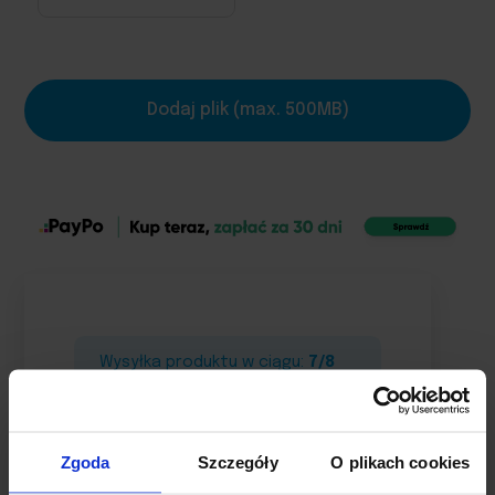
Dodaj plik (max. 500MB)
Wysyłka produktu w ciągu:
7/8
dni roboczych
Bezpłatna
dostawa na terenie
Polski
Zgoda
Szczegóły
O plikach cookies