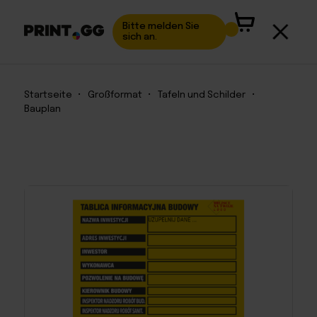
Bitte melden Sie
sich an.
Startseite
•
Großformat
•
Tafeln und Schilder
•
Bauplan