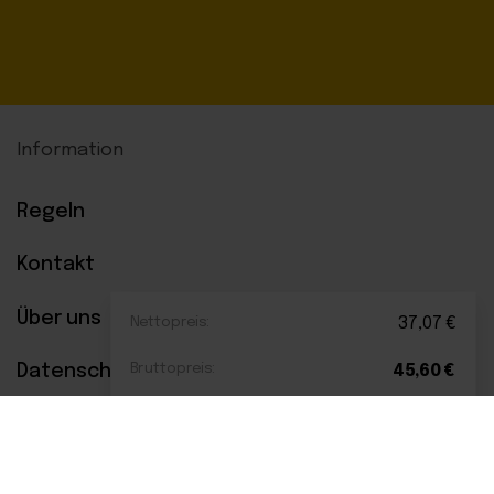
Information
Regeln
Kontakt
Über uns
Nettopreis:
37,07
€
Datenschutzerklärung
Bruttopreis:
45,60
€