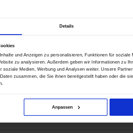
Es liegen noch keine Bewertungen vor.
Details
veröffentlicht.
Erforderliche Felder sind mit
*
markiert
Cookies
nhalte und Anzeigen zu personalisieren, Funktionen für soziale
Website zu analysieren. Außerdem geben wir Informationen zu I
r soziale Medien, Werbung und Analysen weiter. Unsere Partner
 Daten zusammen, die Sie ihnen bereitgestellt haben oder die s
n.
Anpassen
BITTE LEGEN SIE DIE DATEI AB ODER KLICKEN SIE HIER.
Begrenzung: 10 Dateien