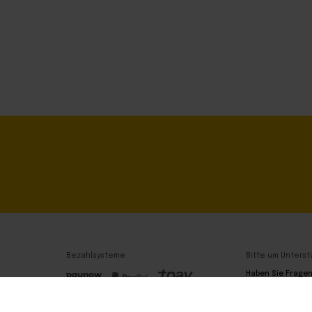
Bezahlsysteme
Bitte um Unterst
Haben Sie Frage
Wir sind hier!