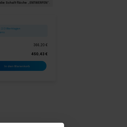
f die Schaltfläche „ENTWERFEN”.
: 2/3 Werktagen
lens
366,20
€
450,43
€
In den Warenkorb