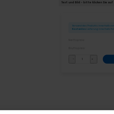
Text und Bild – bitte klicken Sie au
Versand des Produkts innerhalb von
Kostenlos
Lieferung innerhalb Po
Nettopreis:
Bruttopreis:
Kompletter
-
+
Altar
für
Fronleichnam
–
Modell
03
Menge