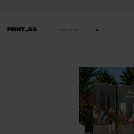
Produktsuche
Startseite
•
Religiöse Dekorationen
•
Altäre für Fronleichnam
•
Kompletter Altar für Fronleichnam 