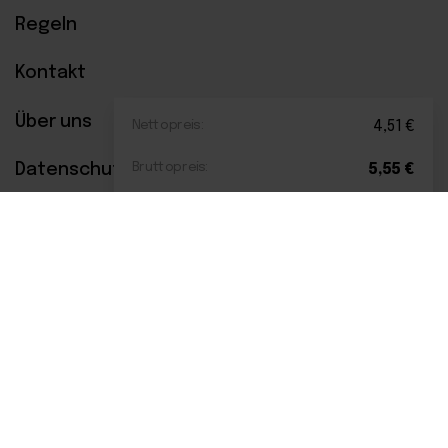
Regeln
Kontakt
Über uns
Nettopreis:
4,51
€
Datenschutzerklärung
Bruttopreis:
5,55
€
Bezahlsysteme