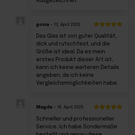
Ausgezeichnet
mit
5
von 5
gosia
–
13. April 2025
Bewertet
Das Glas ist von guter Qualität,
mit
5
von 5
dick und rutschfest, und die
Größe ist ideal. Da es mein
erstes Produkt dieser Art ist,
kann ich keine weiteren Details
angeben, da ich keine
Vergleichsmöglichkeiten habe.
Magda
–
16. April 2025
Bewertet
Schneller und professioneller
mit
5
von 5
Service. Ich habe Sondermaße
bestellt und genau diese