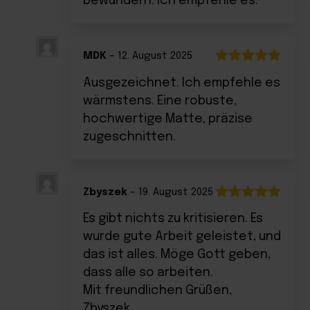
bewundern. Ich empfehle es.
MDK
–
12. August 2025
Bewertet
Ausgezeichnet. Ich empfehle es
mit
5
von 5
wärmstens. Eine robuste,
hochwertige Matte, präzise
zugeschnitten.
Zbyszek
–
19. August 2025
Bewertet
Es gibt nichts zu kritisieren. Es
mit
5
von 5
wurde gute Arbeit geleistet, und
das ist alles. Möge Gott geben,
dass alle so arbeiten.
Mit freundlichen Grüßen,
Zbyszek.