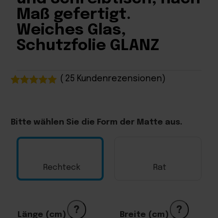
Maß gefertigt.
Weiches Glas,
Schutzfolie GLANZ
(
25
Kundenrezensionen)
Bewertet
25
mit
5.00
von 5,
basierend
Bitte wählen Sie die Form der Matte aus.
auf
Kundenbewertungen
Rechteck
Rat
?
?
Länge (cm)
Breite (cm)