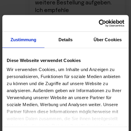
weitere Bestellung aufgeben.
Ich empfehle
Kama
–
27. Juni 2025
Zustimmung
Details
Über Cookies
Bewertet
Ausgezeichnete Verarbeitung,
mit
5
von 5
schnelle Lieferung, Produkt von
Diese Webseite verwendet Cookies
hervorragender Qualität.
Wir verwenden Cookies, um Inhalte und Anzeigen zu
personalisieren, Funktionen für soziale Medien anbieten
zu können und die Zugriffe auf unsere Website zu
Zbigniew
–
10. Juli 2025
analysieren. Außerdem geben wir Informationen zu Ihrer
Bewertet
Die Matte hat meine
mit
5
von 5
Verwendung unserer Website an unsere Partner für
Erwartungen erfüllt, was durch
soziale Medien, Werbung und Analysen weiter. Unsere
den erneuten Kauf bestätigt
Partner führen diese Informationen möglicherweise mit
wird.
weiteren Daten zusammen, die Sie ihnen bereitgestellt
haben oder die sie im Rahmen Ihrer Nutzung der Dienste